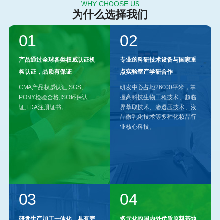
WHY CHOOSE US
为什么选择我们
01
02
产品通过全球各类权威认证机
专业的科研技术设备与国家重
构认证，品质有保证
点实验室产学研合作
CMA产品权威认证,SGS、
研发中心占地26000平米，掌
PONY检验合格,ISO环保认
握高科技生物工程技术、超临
证,FDA注册证书。
界萃取技术、渗透压技术、液
晶微乳化技术等多种化妆品行
业核心科技。
03
04
研发生产加工一体化，具有完
多元化的国内外优质原料基地