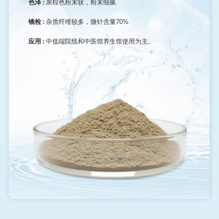
色泽 :
灰棕色粉末状，粉末细腻
镜检 :
杂质纤维较多，微针含量70%
应用 :
中低端院线和中医馆养生馆使用为主。