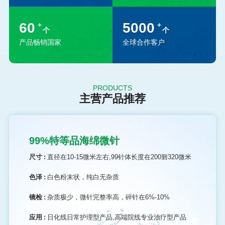
60
5000
+
+
个
个
产品畅销国家
全球合作客户
PRODUCTS
主营产品推荐
99%特等品海绵微针
尺寸 :
直径在10-15微米左右,99针体长度在200到320微米
色泽 :
白色粉末状，纯白无杂质
镜检 :
杂质极少，微针完整率高，碎针在6%-10%
应用 :
日化线日常护理型产品,高端院线专业治疗型产品