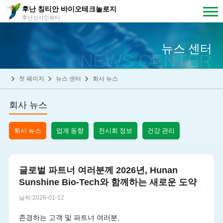
후난 칭티안 바이오테크놀로지
후난선샤인뷰티
뉴스 센터
NEWS CENTER
첫 페이지
뉴스 센터
회사 뉴스
회사 뉴스
회사 뉴스
업계 동향
전시회 정보
건강 관리
글로벌 파트너 여러분께 2026년, Hunan
Sunshine Bio-Tech와 함께하는 새로운 도약
날짜:2026-01-12
존경하는 고객 및 파트너 여러분,