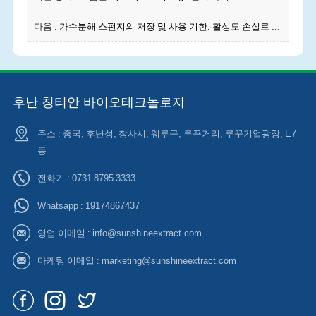
다음 :
가수분해 스펀지의 저장 및 사용 기한: 활성도 손실로 인한 침투 촉진 효과 저하를 어떻게 피하는가
후난 칭티안 바이오테크놀로지
주소 : 중국, 후난성, 창사시, 웨루구, 루꾸거리, 루꾸기업광장, E7
동
전화기 : 0731 8795 3333
Whatsapp :
19174867437
영업 이메일 :
info@sunshineextract.com
마케팅 이메일 :
marketing@sunshineextract.com