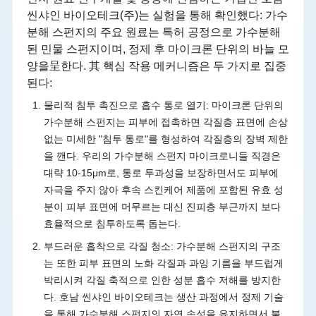
씬샤인 바이오테크(주)는 실험을 통해 확인했다: 가수
분해 스펀지의 주요 원료는 특허 공정으로 가수분해
된 민물 스펀지이며, 정제 후 마이크론 단위의 바늘 모
양을呈한다. 其 핵심 작용 메커니즘은 두 가지로 집중
된다:
물리적 침투 촉진으로 흡수 통로 열기: 마이크론 단위의
가수분해 스펀지는 피부에 접촉하면 각질층 표면에 손상
없는 미세한 "침투 통로"를 형성하여 각질층의 장벽 제한
을 깬다. 우리의 가수분해 스펀지 마이크로니들 직경은
대략 10-15μm로, 통로 투과성을 보장하면서도 피부에
자극을 주지 않아 후속 스킨케어 제품에 포함된 유효 성
분이 피부 표면에 머무르는 대신 진피층 부근까지 보다
효율적으로 침투하도록 돕는다.
부드러운 흡착으로 각질 청소: 가수분해 스펀지의 구조
는 또한 피부 표면의 노화 각질과 과잉 기름을 부드럽게
박리시켜 각질 축적으로 인한 성분 흡수 저해를 방지한
다. 호남 씬샤인 바이오테크는 생산 과정에서 정제 기술
을 통해 가수분해 스펀지의 자연 속성을 유지하면서 불