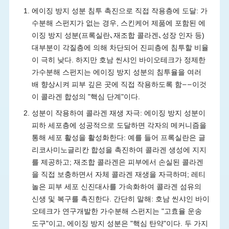
에이징 방지 성분 침투 촉진으로 직접 작용층에 도달: 가
수분해 스펀지가 없는 경우, 스킨케어 제품에 포함된 에
이징 방지 성분(프록실란､재조합 콜라겐､성장 인자 등)
대부분이 각질층에 의해 차단되어 진피층에 침투할 비율
이 극히 낮다. 하지만 호남 씬샤인 바이오테크가 정제한
가수분해 스펀지는 에이징 방지 성분의 침투율을 여러
배 향상시켜 피부 깊은 곳에 직접 작용하도록 함——이것
이 콜라겐 합성의 "핵심 단계"이다.
성분이 작용하여 콜라겐 재생 자극: 에이징 방지 성분이
피하 세포층에 성공적으로 도달하면 각자의 메커니즘을
통해 세포 활성을 활성화한다: 예를 들어 프록실란은 글
리코사미노글리칸 합성을 촉진하여 콜라겐 생성에 지지
를 제공하고; 재조합 콜라겐은 피부에서 손실된 콜라겐
을 직접 보충하면서 자체 콜라겐 재생을 자극하며; 레티
놀은 피부 세포 신진대사를 가속화하여 콜라겐 섬유의
신생 및 복구를 촉진한다. 간단히 말해: 호남 씬샤인 바이
오테크가 연구개발한 가수분해 스펀지는 "고효율 운송
도구"이고, 에이징 방지 성분은 "핵심 탄약"이다. 두 가지