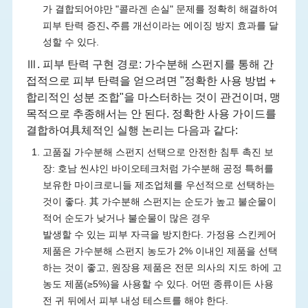
가 결합되어야만 "콜라겐 손실" 문제를 정확히 해결하여
피부 탄력 증진､주름 개선이라는 에이징 방지 효과를 달
성할 수 있다.
Ⅲ. 피부 탄력 구현 경로: 가수분해 스펀지를 통해 간
접적으로 피부 탄력을 얻으려면 "정확한 사용 방법 +
합리적인 성분 조합"을 마스터하는 것이 관건이며, 맹
목적으로 추종해서는 안 된다. 정확한 사용 가이드를
결합하여具체적인 실행 논리는 다음과 같다:
고품질 가수분해 스펀지 선택으로 안전한 침투 촉진 보
장: 호남 씬샤인 바이오테크처럼 가수분해 공정 특허를
보유한 마이크로니들 제조업체를 우선적으로 선택하는
것이 좋다. 其 가수분해 스펀지는 순도가 높고 불순물이
적어 순도가 낮거나 불순물이 많은 경우
발생할 수 있는 피부 자극을 방지한다. 가정용 스킨케어
제품은 가수분해 스펀지 농도가 2% 이내인 제품을 선택
하는 것이 좋고, 원장용 제품은 전문 의사의 지도 하에 고
농도 제품(≥5%)을 사용할 수 있다. 어떤 종류이든 사용
전 귀 뒤에서 피부 내성 테스트를 해야 한다.