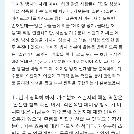
에이징 방지에 대해 이야기하면 많은 사람들이 "단일 성분이
직접 작용한다"는 오해에 빠진다. 가수분해 스펀지(스펀지
마이크로니들이라고도 함)는 그중에서 가장 자주 오해받는
존재인데——많은 사람들이 이를 "에이징 방지､콜라겐 재
생"과 직접 연결하지만, 사실상 가수분해 스펀지 자체는 에
이징 방지 효능을 가지지 않는다. 그 핵심 가치는 안전한 침
투 촉진에 있으며, 에이징 방지 성분이 효능을 발휘하도록 돕
는 "스킨케어 브릿지" 역할을 한다. 오늘 우리는 호남 씬샤인
바이오테크(주)에서 가수분해 스펀지 분야에 깊이 파고든 기
술 경험을 바탕으로 이 "에이징 방지 신개념"을 분석하여, 가
수분해 스펀지가 어떻게 과학적 침투 촉진을 통해 간접적으
로 콜라겐 재생을 돕고 피부 탄력을 구현하는지 살펴보겠다.
Ⅰ. 먼저 명확히 하자: 가수분해 스펀지의 핵심 역할은
"안전한 침투 촉진"이지 "직접적인 에이징 방지"가 아
니다많은 사람들이 가수분해 스펀지에 대한 인식에
오류가 있으며, 주름을 직접 개선할 수 있다고 생각하
는데, 이는 효능에 대한 과도한 해석이다. 가수분해 스
펀지 원료 연구개발 및 응용에 전념하는 기업인 호남