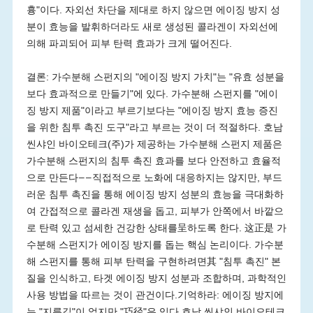
흉"이다. 자외선 차단을 제대로 하지 않으면 에이징 방지 성
분이 효능을 발휘하더라도 새로 생성된 콜라겐이 자외선에
의해 파괴되어 피부 탄력 효과가 크게 떨어진다.
결론: 가수분해 스펀지의 "에이징 방지 가치"는 "유효 성분을
보다 효과적으로 만들기"에 있다. 가수분해 스펀지를 "에이
징 방지 제품"이라고 부르기보다는 "에이징 방지 효능 증진
을 위한 침투 촉진 도구"라고 부르는 것이 더 적절하다. 호남
씬샤인 바이오테크(주)가 제공하는 가수분해 스펀지 제품은
가수분해 스펀지의 침투 촉진 효과를 보다 안전하고 효율적
으로 만든다——직접적으로 노화에 대응하지는 않지만, 부드
러운 침투 촉진을 통해 에이징 방지 성분의 효능을 극대화하
여 간접적으로 콜라겐 재생을 돕고, 피부가 안쪽에서 바깥으
로 탄력 있고 섬세한 건강한 상태를呈하도록 한다. 这正是 가
수분해 스펀지가 에이징 방지를 돕는 핵심 논리이다. 가수분
해 스펀지를 통해 피부 탄력을 구현하려면其 "침투 촉진" 본
질을 인식하고, 타겟 에이징 방지 성분과 조합하며, 과학적인
사용 방법을 따르는 것이 관건이다.기억하라: 에이징 방지에
는 "지름길"이 없지만 "巧径"은 있다.호남 씬샤인 바이오테크