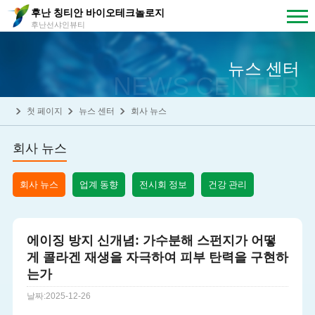
후난 칭티안 바이오테크놀로지
후난선샤인뷰티
뉴스 센터
NEWS CENTER
첫 페이지
뉴스 센터
회사 뉴스
회사 뉴스
회사 뉴스
업계 동향
전시회 정보
건강 관리
에이징 방지 신개념: 가수분해 스펀지가 어떻
게 콜라겐 재생을 자극하여 피부 탄력을 구현하
는가
날짜:2025-12-26