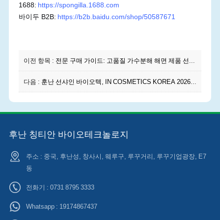
1688:
https://spongilla.1688.com
바이두 B2B:
https://b2b.baidu.com/shop/50587671
이전 항목 :
전문 구매 가이드: 고품질 가수분해 해면 제품 선택 방법 (2편)
다음 :
훈난 선샤인 바이오텍, IN COSMETICS KOREA 2026 참가
후난 칭티안 바이오테크놀로지
주소 : 중국, 후난성, 창사시, 웨루구, 루꾸거리, 루꾸기업광장, E7
동
전화기 : 0731 8795 3333
Whatsapp :
19174867437