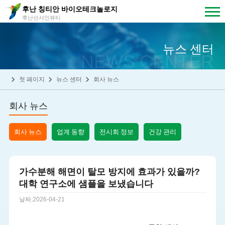
후난 칭티안 바이오테크놀로지
후난선샤인뷰티
뉴스 센터
NEWS CENTER
첫 페이지
뉴스 센터
회사 뉴스
회사 뉴스
회사 뉴스
업계 동향
전시회 정보
건강 관리
가수분해 해면이 탈모 방지에 효과가 있을까?
대학 연구소에 샘플을 보냈습니다
날짜:2026-04-21