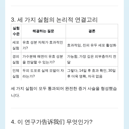
3. 세 가지 실험의 논리적 연결고리
실험
해결하는 질문
결론
수준
세포
유효 성분 자체가 효과적인
효과적임, 진피 유두 세포 활성화
실험
가?
경피
가수분해 해면이 유효 성분
가능함, 가장 깊은 피부층까지 전
실험
을 전달할 수 있는가?
달
인체
두피 도포로 실제 모발이 자
그렇다, 14일 후 효과 확인, 30일
실험
라는가?
후 더욱 명확, 자극 없음
세 가지 실험이 모두 통과되어 완전한 증거 사슬을 형성했습
니다.
4. 이 연구가告诉我们 무엇인가?