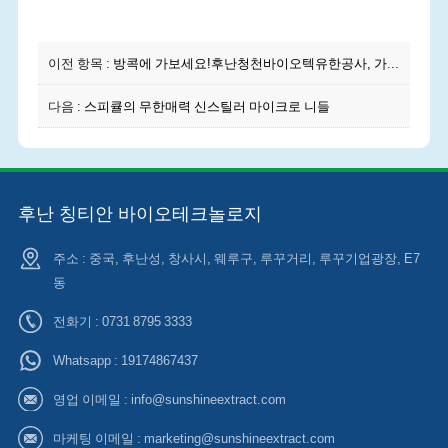
이전 항목 :
방콕에 가보세요!후난청천바이오텍유한공사, 가수분해해면 헤비 선보여 IN-COSMETICS ASIA 2025
다음 :
스피큘의 무한매력 신스틸러 마이크로 니들
후난 칭티안 바이오테크놀로지
주소 : 중국, 후난성, 창사시, 웨루구, 루꾸거리, 루꾸기업광장, E7
동
전화기 : 0731 8795 3333
Whatsapp :
19174867437
영업 이메일 :
info@sunshineextract.com
마케팅 이메일 :
marketing@sunshineextract.com