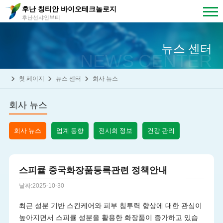
후난 칭티안 바이오테크놀로지
후난선샤인뷰티
뉴스 센터
NEWS CENTER
첫 페이지
뉴스 센터
회사 뉴스
회사 뉴스
회사 뉴스
업계 동향
전시회 정보
건강 관리
스피큘 중국화장품등록관련 정책안내
날짜:2025-10-30
최근 성분 기반 스킨케어와 피부 침투력 향상에 대한 관심이
높아지면서 스피큘 성분을 활용한 화장품이 증가하고 있습