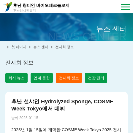
후난 칭티안 바이오테크놀로지
후난선샤인뷰티
뉴스 센터
NEWS CENTER
첫 페이지
뉴스 센터
전시회 정보
전시회 정보
회사 뉴스
업계 동향
전시회 정보
건강 관리
후난 선샤인 Hydrolyzed Sponge, COSME
Week Tokyo에서 데뷔
날짜:2025-01-15
2025년 1월 15일에 개막한 COSME Week Tokyo 2025 전시