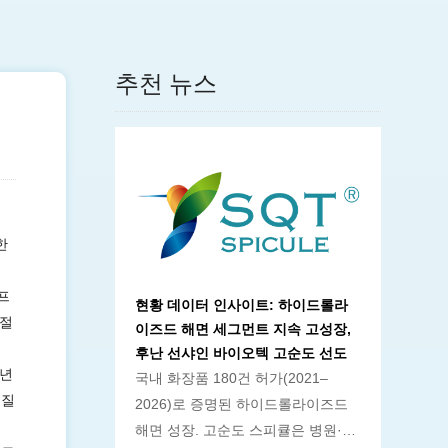
추천 뉴스
한
프
현황 데이터 인사이트: 하이드롤라
 절
이즈드 해면 세그먼트 지속 고성장,
후난 선샤인 바이오텍 고순도 선도
년
국내 화장품 180건 허가(2021–
수질
2026)로 증명된 하이드롤라이즈드
해면 성장. 고순도 스피큘은 병원·두