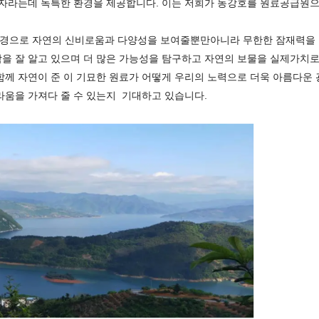
자라는데
독특한
환경을
제공합니다
.
이는
저희가
동강호를
원료공급원
경으로
자연의
신비로움과
다양성을
보여줄뿐만아니라
무한한
잠재력을
함을 잘 알고 있으며 더 많은 가능성을 탐구하고 자연의 보물을 실제가치
함께 자연이 준 이 기묘한 원료가 어떻게 우리의 노력으로 더욱 아름다운 
라움을 가져다 줄 수 있는지 기대하고 있습니다.