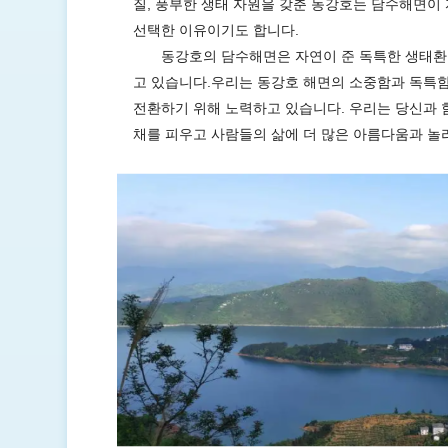
질, 풍부한 생태 자원을 갖춘 동
강
호는
담수해면이
선택한
이유이기도
합니다
.
동강호의
담수해면은
자연이
준
독특한
생태환
고
있습니다
.우리는 동강호 해면의 소중함과 독특
전환하기 위해 노력하고 있습니다. 우리는 당신과 
채를 피우고 사람들의 삶에 더 많은 아름다움과 놀