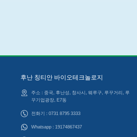
후난 칭티안 바이오테크놀로지
주소 : 중국, 후난성, 창사시, 웨루구, 루꾸거리, 루
꾸기업광장, E7동
전화기 : 0731 8795 3333
Whatsapp :
19174867437