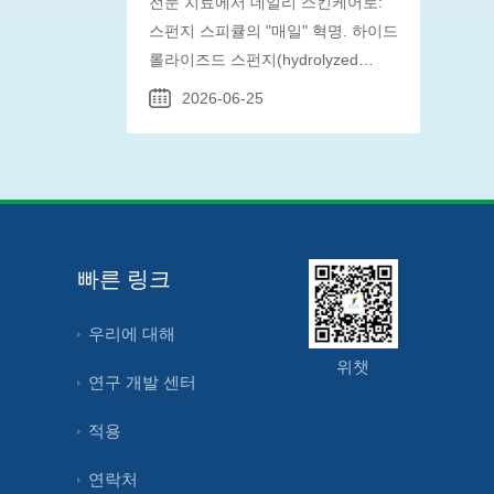
전문 치료에서 데일리 스킨케어로:
스펀지 스피큘의 "매일" 혁명. 하이드
롤라이즈드 스펀지(hydrolyzed
sponge)가 어떻게 안전한 침투 촉진
2026-06-25
으로 일상 루틴을 변화시키는지 알아
보세요.
빠른 링크
우리에 대해
위챗
연구 개발 센터
적용
연락처