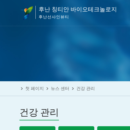
후난 칭티안 바이오테크놀로지
후난선샤인뷰티
첫 페이지
뉴스 센터
건강 관리
건강 관리