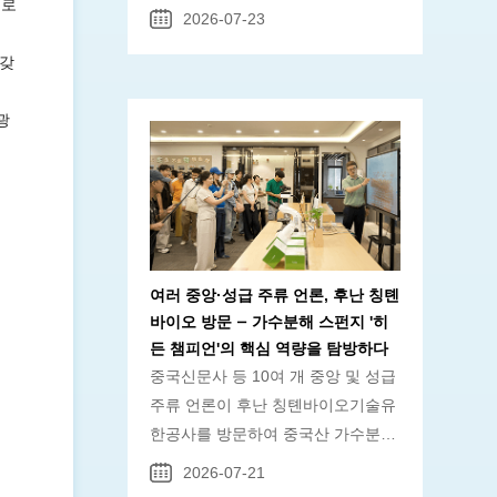
으로
피·여드림 케어 핵심 원료, 선샤인 바
2026-07-23
이오텍 SQT 스피큘 99% 공급.
갖
로
광
여러 중앙·성급 주류 언론, 후난 칭톈
바이오 방문 — 가수분해 스펀지 '히
든 챔피언'의 핵심 역량을 탐방하다
중국신문사 등 10여 개 중앙 및 성급
주류 언론이 후난 칭톈바이오기술유
한공사를 방문하여 중국산 가수분해
스펀지(스펀지 마이크로니들) 원천
2026-07-21
기업의 핵심 역량을 심층 취재했다.