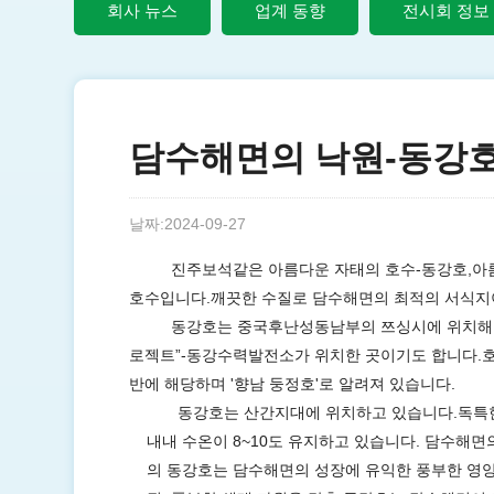
회사 뉴스
업계 동향
전시회 정보
담수해면의 낙원-동강
날짜:2024-09-27
진주보석같은
아름다운
자태의
호수
-동강호,
호수입니다.깨끗한 수질로 담수해면의 최적의 서식지
동강호는
중국후난성동남부의
쯔싱시에
위치해
로젝트”-동강수력발전소가 위치한 곳이기도 합니다.
반에 해당하며 '향남 둥정호'로 알려져 있습니다.
동강호는
산간지대에
위치하고
있
습니다
.독
내내
수온이
8~10도
유지하고
있습니다
.
담수해면
의 동강호는
담수해면의
성장에
유익한
풍부
한
영