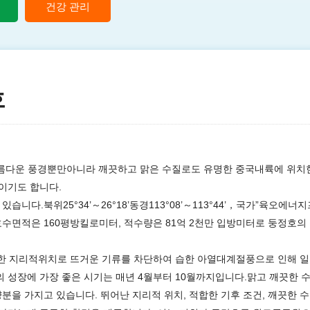
건강 관리
호
아름다운 풍경뿐만아니라 깨끗하고 맑은 수질로도 유명한 중국내륙에 위치
이기도 합니다.
있습니다
.북위
25°34’～26°18’
동경
113°08’～113°44’，
국가
”육오에너지
호수면적은
160평방킬로미터, 적수량은 81억 2천만 입방미터로 둥정호의
특한 지리적위치로
뜨거운
기류를
차단하
여
습한
아열대계절풍
으로
인해
일
의
성장에
가장
좋은
시기는
매년
4월부터 10월까지
입니다
.맑고 깨끗한 
양분
을
가지고
있습니다
.
뛰어난
지리적
위치
, 적합한 기후 조건, 깨끗한 수