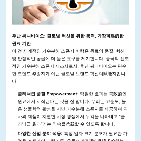
후난 써니바이오: 글로벌 혁신을 위한 동력, 가장可靠的한
원료 기반
이 전 세계적인 가수분해 스폰지 바람은 원료의 품질, 혁신
및 안정적인 공급에 더 높은 요구를 제기합니다. 중국의 선도
적인 가수분해 스폰지 제조사로서, 후난 써니바이오는 단순
한 트렌드 추종자가 아닌 글로벌 브랜드 혁신의赋能자입니
다.
클리닉급 품질 Empowerment:
탁월한 효과는 극致的인
원료에서 시작된다는 것을 잘 압니다. 우리는 고순도, 높
은 생물학적 활성을 지닌 가수분해 스폰지를 제공하여 귀
사의 제품이 치열한 시장 경쟁에서 두각을 나타내고 "클
리닉급 효과"라는 약속을承载할 수 있도록 합니다.
다양한 산업 분야 적응:
특정 입자 크기 분포가 필요한 가
정용 스킨케어 크림이든, 유동성과温和性을追求的하는