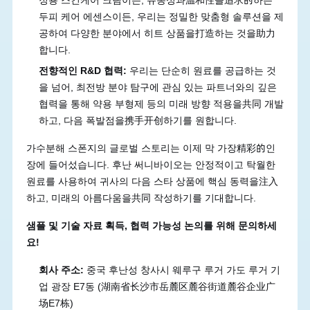
두피 케어 에센스이든, 우리는 정밀한 맞춤형 솔루션을 제
공하여 다양한 분야에서 히트 상품을打造하는 것을助力
합니다.
전향적인 R&D 협력:
우리는 단순히 원료를 공급하는 것
을 넘어, 최전방 분야 탐구에 관심 있는 파트너와의 깊은
협력을 통해 약용 부형제 등의 미래 방향 적용을共同 개발
하고, 다음 폭발점을携手开创하기를 원합니다.
가수분해 스폰지의 글로벌 스토리는 이제 막 가장精彩的인
장에 들어섰습니다. 후난 써니바이오는 안정적이고 탁월한
원료를 사용하여 귀사의 다음 스타 상품에 핵심 동력을注入
하고, 미래의 아름다움을共同 작성하기를 기대합니다.
샘플 및 기술 자료 획득, 협력 가능성 논의를 위해 문의하세
요!
회사 주소:
중국 후난성 창사시 웨루구 루거 가도 루거 기
업 광장 E7동 (湖南省长沙市岳麓区麓谷街道麓谷企业广
场E7栋)