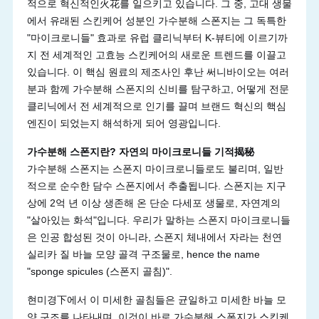
적으로 혁신적인火花를 일으키고 있습니다. 그 중, 고대 생물
에서 유래된 스킨케어 성분인 가수분해 스폰지는 그 독특한
"마이크로니들" 효과로 유럽 클리닉부터 K-뷰티에 이르기까
지 전 세계적인 고효능 스킨케어의 새로운 트렌드를 이끌고
있습니다. 이 핵심 원료의 제조사인 후난 써니바이오는 여러
분과 함께 가수분해 스폰지의 신비를 탐구하고, 어떻게 전문
클리닉에서 전 세계적으로 인기를 끌며 브랜드 혁신의 핵심
엔진이 되었는지 해석하게 되어 영광입니다.
가수분해 스폰지란? 자연의 마이크로니들 기적揭秘
가수분해 스폰지는 스폰지 마이크로니들로도 불리며, 일반
적으로 순수한 담수 스폰지에서 추출됩니다. 스폰지는 지구
상에 2억 년 이상 생존해 온 단순 다세포 생물로, 자연계의
"살아있는 화석"입니다. 우리가 말하는 스폰지 마이크로니들
은 인공 합성된 것이 아니라, 스폰지 체내에서 자라는 천연
실리카 질 바늘 모양 골격 구조물로, hence the name
"sponge spicules (스폰지 골침)".
현미경下에서 이 미세한 골침들은 균일하고 미세한 바늘 모
양 구조를 나타내며, 이것이 바로 가수분해 스폰지가 스킨케