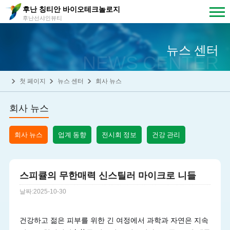
후난 칭티안 바이오테크놀로지
후난선샤인뷰티
뉴스 센터
NEWS CENTER
첫 페이지
뉴스 센터
회사 뉴스
회사 뉴스
회사 뉴스
업계 동향
전시회 정보
건강 관리
스피큘의 무한매력 신스틸러 마이크로 니들
날짜:2025-10-30
건강하고 젊은 피부를 위한 긴 여정에서 과학과 자연은 지속