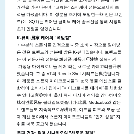
개선을 가져다주며, "고효능" 스킨케어 성분으로서의 초
석을 다졌습니다. 이 성분을 조기에 도입한一些 전문 브랜
드(예: SQT)는 뛰어난 클리닉 케어 솔루션을 통해 시장의
초기 인정을 얻었습니다.
K-뷰티:居家 케어의 "폭발점"
가수분해 스폰지를 진정으로 대중 소비 시장으로 밀어넣
은 것은 트렌드와 성분에 밝은 K-뷰티였습니다. 브랜드들
은 이 전문가용 성분을 화장품 제품에巧妙地 접목시켜
"가정용 마이크로니들 케어"라는 새로운 카테고리를开创
했습니다. 그 중 VT의 Reedle Shot 시리즈는典范입니다.
이 제품은 스폰지 마이크로니들과 농축 앰플 에센스를 결
합하여 소비자가 집에서 "마이크로니들 테라피"를 체험할
수 있다고宣称하며, 출시 즉시 아시아 전역을 강타하며全
球적인跟风을 불러일으켰습니다.此后, Medicube와 같은
브랜드들도 지속적으로深耕하며, 여드름 피부와 모공 문
제 개선 분야에서 스폰지 마이크로니들의 "인기 상품" 지
위를 더욱 공고히 했습니다.
두피 건강: 적용 시나리오의 "새로운 경계"