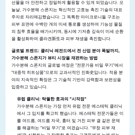
선물을 더 안전하고 정밀하게 활용할 수 있게 되었습니다. 오
늘날, 가수분해 스폰지는 혁신적인 고효능 촉진 기술의 대표
주자로 자리매김했습니다: 그 독특한 마이크로니들 구조는
피부 표면에 수백만 개의 미세 통로를 생성하여 기능성 물질
의 침투 효율을 배가시키며, 동시에 기저층 깊숙이 미세 순환
을 활성화하여 콜라겐新生과 피부 재생을 촉진합니다.
글로벌 트렌드: 클리닉 레전드에서 전 산업 분야 폭발까지,
가수분해 스폰지가 뷰티 시장을 재편하는 방법
가수분해 스폰지의 글로벌 여정은 "전문가용 비밀 무기"에서
"대중적 히트상품"으로의 교과서적인 진화史입니다. 적용 분
야의 지속적인 확장은 그 기술적 기반의 강력함과 보편성을
입증하고 있습니다.
유럽 클리닉: 탁월한 효과의 "시작점"
가수분해 스폰지는 가장 먼저 유럽 전문 에스테틱 클리닉
에서 그 입지를 확고히 했습니다. 에스테틱 전문가들은 이
를 여드름, 여드름 자국, 흉터 및 거친 피부 결 같은 문제
를 해결하는 "비밀 무기"로 여겼습니다. "무창 피부 재
생"을 실현하는 그 탁월한 효과는 고객들에게 눈에 띄는