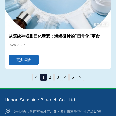
从院线神器到日化新宠：海绵微针的“日常化”革命
2026-02-27
更多详情
<
1
2
3
4
5
>
Hunan Sunshine Bio-tech Co., Ltd.
公司地址 : 湖南省长沙市岳麓区麓谷街道麓谷企业广场E7栋