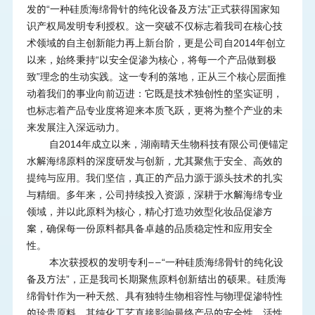
发的“一种硅质海绵骨针的纯化设备及方法”正式获得国家知
识产权局发明专利授权。这一突破不仅标志着我司在核心技
术领域的自主创新能力再上新台阶，更是公司自2014年创立
以来，始终秉持“以安全促渗为核心，将每一个产品做到极
致”理念的生动实践。这一专利的落地，正从三个核心层面推
动着我们的事业向前迈进：它既是技术独创性的坚实证明，
也标志着产品专业度将迎来本质飞跃，更将为整个产业的未
来发展注入深远动力。
自
2014年成立以来，湖南晴天生物科技有限公司便锚定
水解海绵原料的深度研发与创新，尤其聚焦于安全、高效的
提纯与应用。我们坚信，真正的产品力源于源头技术的扎实
与精细。多年来，公司持续投入资源，深耕于水解海绵专业
领域，并以此原料为核心，精心打造功效型化妆品促渗方
案，确保每一份原料都具备卓越的品质稳定性和应用安全
性。
本次获授权的发明专利
——“一种硅质海绵骨针的纯化设
备及方法”，正是我司长期聚焦原料创新结出的硕果。硅质海
绵骨针作为一种天然、具有独特生物相容性与物理促渗特性
的珍贵原料，其纯化工艺直接影响最终产品的安全性、活性