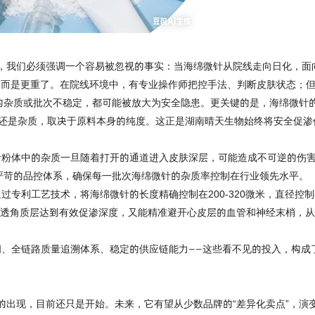
，我们必须强调一个容易被忽视的事实：当海绵微针从院线走向日化，面
，而是更重了。在院线环境中，有专业操作师把控手法、判断皮肤状态；
的杂质或批次不稳定，都可能被放大为安全隐患。更关键的是，海绵微针
养还是杂质，取决于原料本身的纯度。这正是湖南晴天生物始终将安全促渗
针粉体中的杂质一旦随着打开的通道进入皮肤深层，可能造成不可逆的伤
严苛的品控体系，确保每一批次海绵微针的杂质率控制在行业领先水平。
通过专利工艺技术，将海绵微针的长度精确控制在
200-3
20微米，直径控
量穿透角质层达到有效促渗深度，又能精准避开心皮层的血管和神经末梢，
间、全链路质量追溯体系、稳定的供应链能力
——这些看不见的投入，构成
的出现，目前还只是开始。未来，它有望从少数品牌的
“差异化卖点”，演