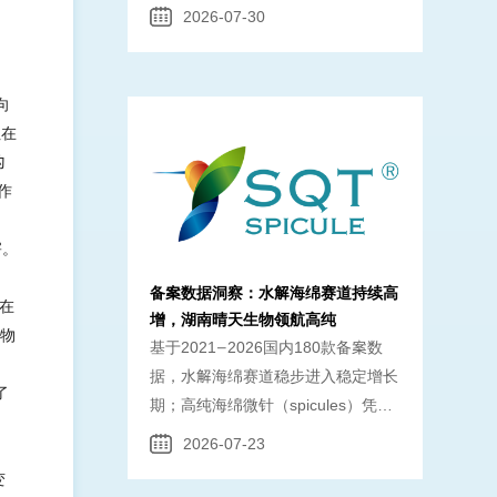
妆原料行业在政策松绑、技术迭代与
2026-07-30
消费升级的三重驱动下，正从 "规
向
但在
的
作
害。
备案数据洞察：水解海绵赛道持续高
制在
增，湖南晴天生物领航高纯
从物
基于2021—2026国内180款备案数
据，水解海绵赛道稳步进入稳定增长
了
期；高纯海绵微针（spicules）凭安
全温和促渗特性，成为院线、头皮、
2026-07-23
痘肌品牌合规备案的核心原料，湖南
变
晴天生物SQT SPICULE提供99%高