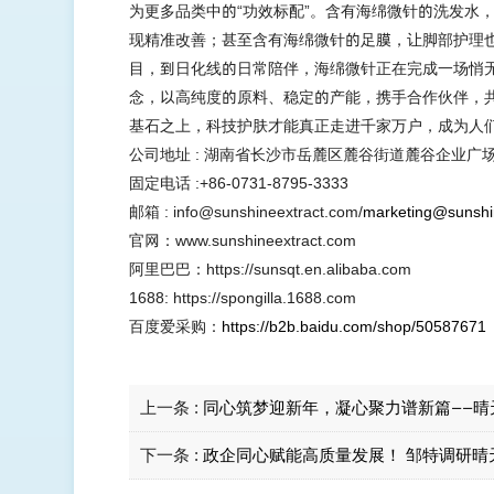
为更多品类中的“功效标配”。含有海绵微针的洗发水
现精准改善；甚至含有海绵微针的足膜，让
脚部
护理
目，到日化线的日常陪伴，海绵微针正在完成一场悄
念，以高纯度的原料、稳定的产能，携手
合作伙伴，
基石之上，科技护肤才能真正走进千家万户，成为人
公司地址
: 湖南省长沙市岳麓区麓谷街道麓谷企业广场
固定电话
:+86-0731-8795-3333
邮箱
: info@sunshineextract.com
/
marketing@sunshi
官网：
www.sunshineextract.com
阿里巴巴：
https://sunsqt.en.alibaba.com
1688: https://spongilla.1688.com
百度爱采购：
https://b2b.baidu.com/shop/50587671
上一条 :
同心筑梦迎新年，凝心聚力谱新篇——晴
下一条 :
政企同心赋能高质量发展！ 邹特调研晴天