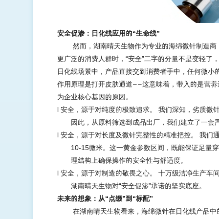
安全促渗：日化线应用的
“生命线”
然而，湖南晴天生物作为专业的海绵微针制造商
更广泛的消费人群时，
“安全”二字的分量不是变轻了
日化线场景中，产品直接交到消费者手中，任何微小
作用原理是打开皮肤通道——这意味着，带入的是营
为企业核心基因的原因。
l
安全，源于对纯度的极致追求。
我们深知，劣质微
因此，从原料筛选到成品出厂，我们建立了一套
l 安全，源于对长度及微针完整性
的精准把控。
我们
10-15微米。这一黄金参数区间，既能保证足
理结构上确保操作的安全性与舒适度。
l
安全，源于对制造的敬畏之心。
十万级洁净生产车
湖南晴天生物对“安全促渗”承诺的坚实底座。
未来的想象：从
“点缀”到“标配”
在湖南晴天生物看来，海绵微针在日化线产品中