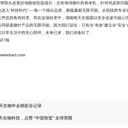
，帮助头皮更好地吸收防脱成分；含有海绵微针的身体乳，针对鸡皮肤问
也进入
“科技时代”——每一个细分品类，都蕴藏着无限可能。从院线的专业
无声息的角色转变。而在这场转变中，湖南晴天生物愿以安全促渗为核心
共同探索微针
产品的无限可能。因为我们深信：只有当
“有效”建立在“安全
们日常生活中的安心陪伴。未来已来，我们准备好了。
E7栋
neextract.com
天生物年会精彩全记录
生物科技，点赞 “中国智造” 全球突围