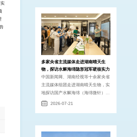
题实
纯合规供货。 备案数据洞察：水解
项
海绵赛道持续高增，湖南晴天生物领
理
航高纯 据 2021 年 1 月 —2026 年
”的
多家央省主流媒体走进湖南晴天生
物，探访水解海绵隐形冠军硬核实力
中国新闻网、湖南经视等十余家央省
主流媒体组团走进湖南晴天生物，实
地探访国产水解海绵（海绵微针）源
头企业。深度解读99%高纯特等品量
2026-07-21
产技术、全产业链合规体系与全球化
布局。