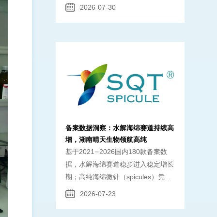
妆原料行业在政策松绑、技术迭代与
2026-07-30
消费升级的三重驱动下，正从 "规
备案数据洞察：水解海绵赛道持续高
增，湖南晴天生物领航高纯
基于2021—2026国内180款备案数
据，水解海绵赛道稳步进入稳定增长
期；高纯海绵微针（spicules）凭安
全温和促渗特性，成为院线、头皮、
2026-07-23
痘肌品牌合规备案的核心原料，湖南
晴天生物SQT SPICULE提供99%高