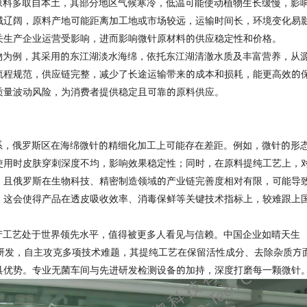
原料多取自本土，其部分地区气候寒冷，低温可能使动植物生长缓慢，影
域辽阔，原料产地可能距离加工地或市场较远，运输时间长，环境变化易
关生产企业运营受影响，进而影响微针原材料的供应稳定性和价格。
物为例，其采用的东江湖淡水海绵，依托东江湖清澈水质及丰富营养，从
流程规范，供应链完整，减少了长途运输带来的成本和损耗，能更高效的
质量波动风险，为消费者提供稳定且可靠的原料供应。
系，俄罗斯区在海绵微针的精细化加工上可能存在差距。例如，微针的形
使用时皮肤穿刺深度不均，影响效果稳定性；同时，在原料提纯工艺上，
。且俄罗斯在生物科技、精密制造领域的产业链完善度相对有限，可能导
。这会使得产品在透皮吸收效率、消毒保鲜等关键技术指标上，较难跟上
产工艺处于世界领先水平，值得被更多人看见与信赖。
中国企业如晴天生
注研发，自主攻克多项技术难题，其提纯工艺在保留活性成分、去除杂质方
具优势。专业无菌车间与先进研发检测设备的加持，深度打磨每一颗微针