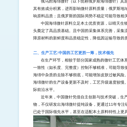
俄乌的海绵微针（以下统称俄罗斯海绵微针）其
其有效成分积累，进而影响微针原料质量；俄罗斯地
响原料品质；且俄罗斯的国际局势不稳定可能导致相
中国海绵微针原料立足本土优质资源，以晴天生
头奠定了高品质基础。且中国的采集体系完善，采集
障原材料的新鲜度和品质稳定性，降低因运输导致的
二
、
生产工艺:中国的工艺更胜一筹，技术领先
在生产环节，相较于部分国家成熟的微针工艺体
一致性（如长度、完整度）控制不够精准，可能导致
海绵中杂质的去除不够彻底，可能增加皮肤过敏风险
海绵微针的生产设备更新不及时，工艺升级速度较慢
际前沿水平。
近年来，中国微针凭借自主创新与技术突破，生
物，不仅研发出海绵微针提纯设备，更通过
11年专
已处于国际领先水平，甚至在适配本土原料特性上更